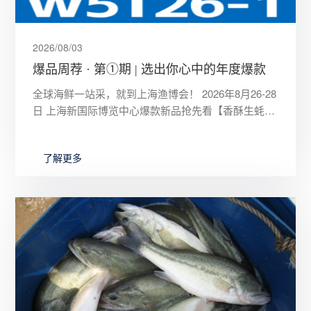
2026/08/03
爆品周荐 · 第①期 | 选出你心中的年度爆款
全球海鲜一站采，就到上海渔博会！ 2026年8月26-28
日 上海新国际博览中心爆款新品抢先看【香酥生蚝风
味丸】W5T26-1 灯塔水母【融合系列山葵酱】W4A
了解更多