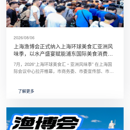
2026/08/06
上海渔博会正式纳入上海环球美食汇亚洲风
味季，以水产盛宴赋能浦东国际美食消费高
地建设
7月，2026“上海环球美食汇・亚洲风味季” 在上海国
际会议中心拉开帷幕，市商务委、市委宣传部、市文
化旅游局、市政府外办等部门和浦东新区，以及各区
商务主管部门相
了解更多