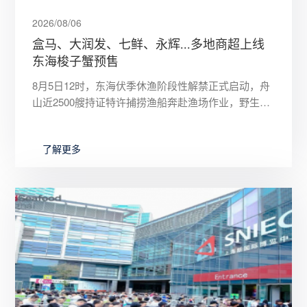
2026/08/06
盒马、大润发、七鲜、永辉...多地商超上线
东海梭子蟹预售
8月5日12时，东海伏季休渔阶段性解禁正式启动，舟
山近2500艘持证特许捕捞渔船奔赴渔场作业，野生梭
子蟹迎来上市倒计时。8月初，盒马、大润发、七鲜、
永辉等全国连
了解更多