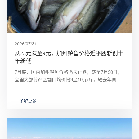
2026/07/31
从23元跌至9元，加州鲈鱼价格近乎腰斩创十
年新低
7月底，国内加州鲈鱼价格仍未止跌，截至7月30日，
全国大部分产区塘口均价报9至10元/斤，较去年同期
的19元/斤下跌超过45%。广东佛山主产区价格已跌破
10元关
了解更多