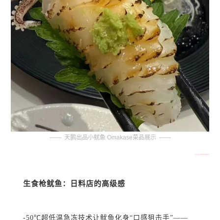
—— 天鹏出品小鱿鱼
Omakase菜品展示
——
生食枪鱿鱼：
日料店的高级感
-50℃超低温急冻技术让鱿鱼化身“口感狙击手”——