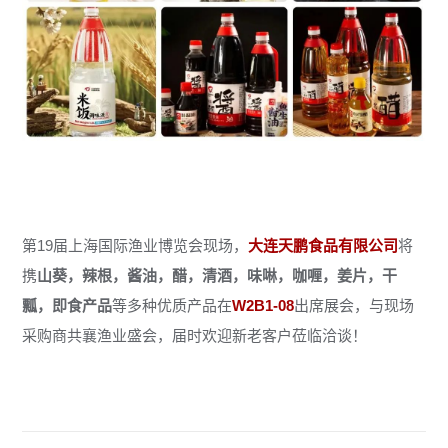
第19届上海国际渔业博览会现场，
大连天鹏食品有限公司
将
携
山葵，辣根，酱油，醋，清酒，
味啉
，咖喱，姜片，干
瓢，即食产品
等多种优质产品在
W2B1-08
出席展会，与现场
采购商共襄渔业盛会，届时欢迎新老客户莅临洽谈！