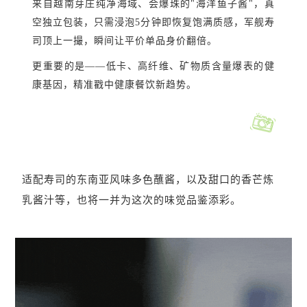
来自越南芽庄纯净海域、会爆珠的"海洋鱼子酱"，真
空独立包装，只需浸泡5分钟即恢复饱满质感，军舰寿
司顶上一撮，瞬间让平价单品身价翻倍。
更重要的是——低卡、高纤维、矿物质含量爆表的健
康基因，精准戳中健康餐饮新趋势。
适配寿司的东南亚风味多色蘸酱，以及甜口的香芒炼
乳酱汁等，也将一并为这次的味觉品鉴添彩。