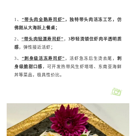
1、
“带头肉全熟寿司虾
”
，独特带头肉活冻工艺，
仿
佛刚从大海跃上餐桌；
2、
“带头肉轻漂寿司虾
”
，
3秒轻烫锁住虾肉半透明质
感
，弹性接近活虾；
3、
“刺身级活冻寿司虾”
，
活虾急冻后生烫去尾，
刺
身级脆甜口感
，可开发热带风生虾塔塔、东南亚海鲜
丼等菜品，极具性价比。