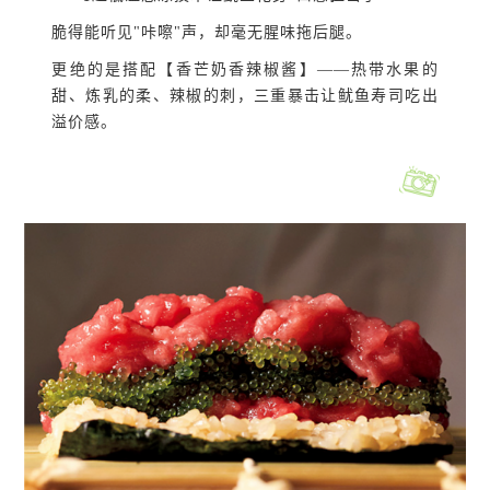
脆得能听见"咔嚓"声，却毫无腥味拖后腿。
更绝的是搭配【香芒奶香辣椒酱】——热带水果的
甜、炼乳的柔、辣椒的刺，三重暴击让鱿鱼寿司吃出
溢价感。