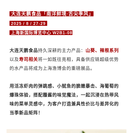
"
大连天鹏食品「南洋鲜境·舌尖季风」
2025 / 8 / 27-29
上海新国际博览中心 W2B1-08
大连天鹏食品
持久深耕的主力产品：
山葵、辣根系列
以及
寿司相关
将一如既往亮相，具备供应链超级优势
的水产品将成为上海渔博会的重磅展品。
用活冻虾肉的弹跳感、小鱿鱼的脆嫩暴击、海葡萄的
爆珠体验，搭配蘸酱的味觉魔法，一起沉浸在热带风
味的菜单灵感中，为客户打造兼具性价比与差异化的
当季新品矩阵！