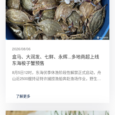
2026/08/06
盒马、大润发、七鲜、永辉...多地商超上线
东海梭子蟹预售
8月5日12时，东海伏季休渔阶段性解禁正式启动，舟
山近2500艘持证特许捕捞渔船奔赴渔场作业，野生梭
子蟹迎来上市倒计时。8月初，盒马、大润发、七鲜、
永辉等全国连
了解更多